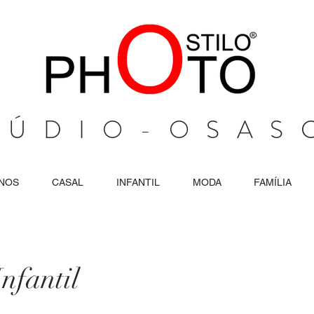
TÚDIO-OSAS
ANOS
CASAL
INFANTIL
MODA
FAMÍLIA
nfantil