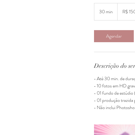
150
Reais
30 min
3
R$ 15
brasileiros
0
m
i
Agendar
n
Descrição do se
• Até 30 min. de dura
• 10 fotos em HD gr
• 01 fundo de estúdio
• 01 produção trazida 
• Não inclui Photosho