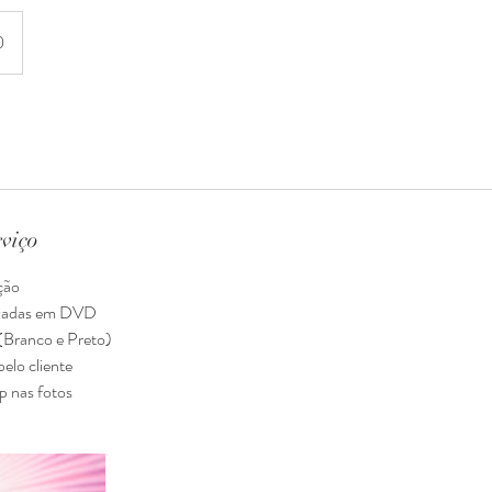
0
rviço
ção
avadas em DVD
 (Branco e Preto)
pelo cliente
p nas fotos